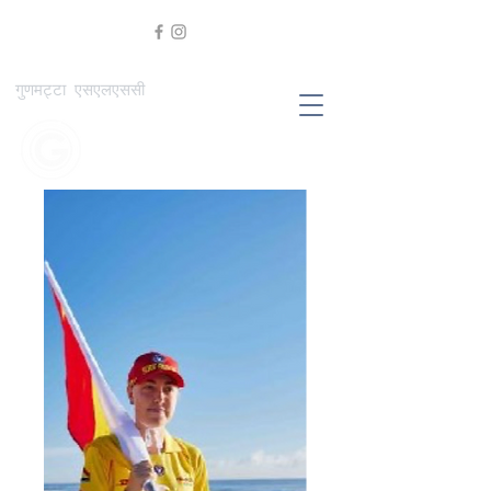
गुणमट्टा एसएलएससी