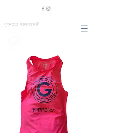
गुणमट्टा एसएलएससी