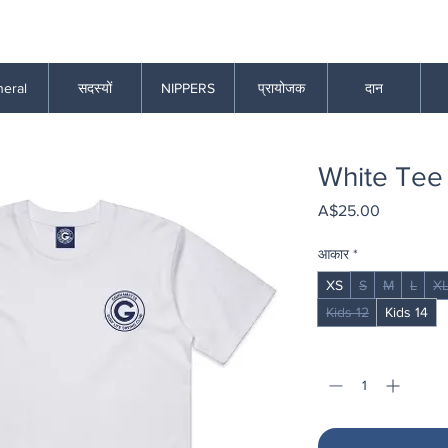
eral
सदस्यों
NIPPERS
प्रायोजक
दान
White Tee
मूल्य
A$25.00
आकार
*
XS
S
M
L
X
Kids 12
Kids 14
मात्रा
*