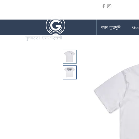
क्लब पृष्ठभूमि
Gen
गुणमट्टा एसएलएससी