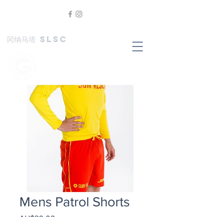
冈纳马塔 SLSC
Mens Patrol Shorts